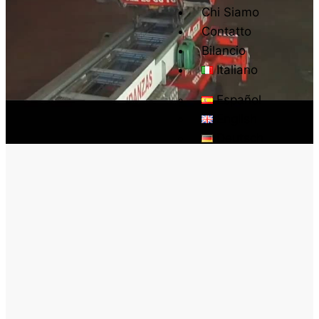
Chi Siamo
Contatto
Bilancio
Italiano
Español
English
Deutsch
X