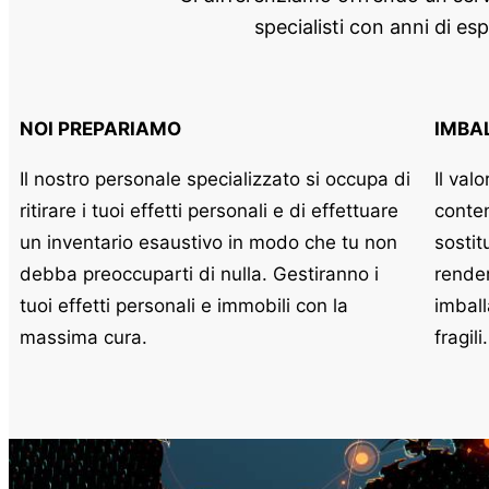
specialisti con anni di e
NOI PREPARIAMO
IMBA
Il nostro personale specializzato si occupa di
Il val
ritirare i tuoi effetti personali e di effettuare
conten
un inventario esaustivo in modo che tu non
sostit
debba preoccuparti di nulla. Gestiranno i
render
tuoi effetti personali e immobili con la
imball
massima cura.
fragili.