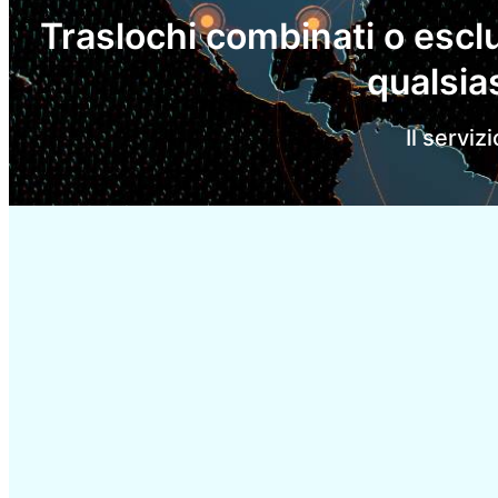
Traslochi combinati o esclus
qualsia
Il serviz