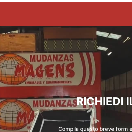
RICHIEDI 
Compila questo breve form e s