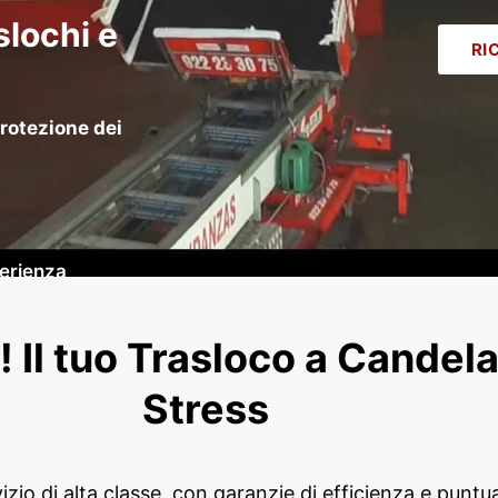
slochi e
RI
i
rotezione dei
perienza
! Il tuo Trasloco a Candel
Stress
o di alta classe, con garanzie di efficienza e puntualità 