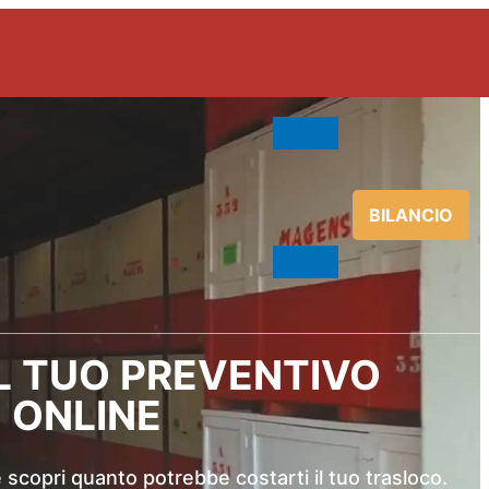
BILANCIO
IL TUO PREVENTIVO
ONLINE
copri quanto potrebbe costarti il ​​tuo trasloco.