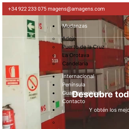
Ir
+34 922 233 075
magens@amagens.com
al
contenido
Mudanzas
Adeje
Puerto de la Cruz
La Orotava
Candelaria
Internacional
Península
Descubre tod
Guardamuebles
Contacto
Y obtén los mejo